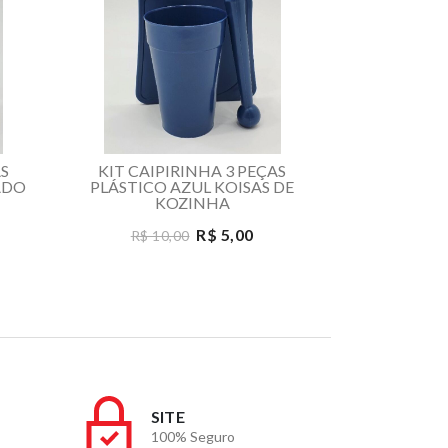
AS
KIT CAIPIRINHA 3 PEÇAS
KIT CAIP
ADO
PLÁSTICO AZUL KOISAS DE
PLÁSTICO M
KOZINHA
K
R$ 5,00
R$ 10,00
R$ 10
SITE
100% Seguro