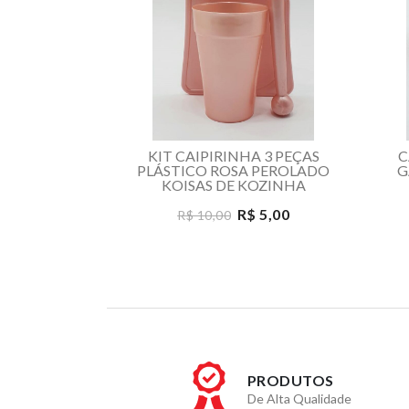
 DIFUSOR
KIT CAIPIRINHA 3 PEÇAS
C
COM FONTE
PLÁSTICO ROSA PEROLADO
G
CA AROMAS
KOISAS DE KOZINHA
MADO
R$ 5,00
R$ 10,00
 20,00
PRODUTOS
De Alta Qualidade