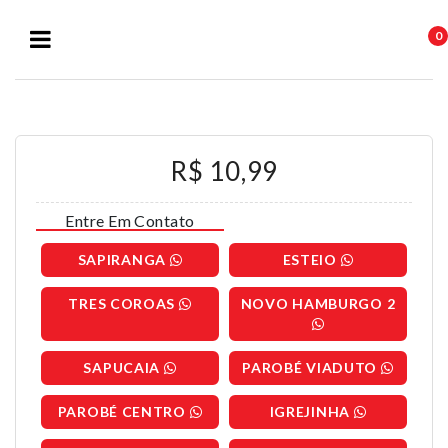
0
R$ 10,99
Entre Em Contato
SAPIRANGA
ESTEIO
TRES COROAS
NOVO HAMBURGO 2
SAPUCAIA
PAROBÉ VIADUTO
PAROBÉ CENTRO
IGREJINHA